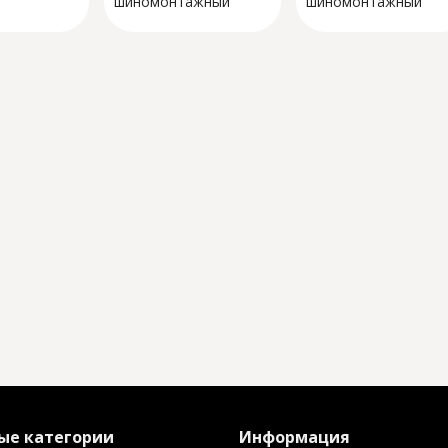
шиномонтажный
шиномонтажный
станок "STORM A30P"
станок "STORM
A30PL"
ые категории
Информация