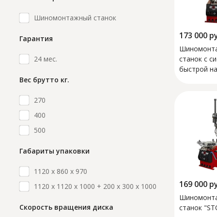
Шиномонтажный станок
173 000
р
Гарантия
Шиномонт
24 мес.
станок с с
быстрой на
"STORM A2
Вес брутто кг.
270
400
500
Габариты упаковки
1120 х 860 х 970
169 000
р
1120 х 1120 х 1000 + 200 х 300 х 1000
Шиномонт
Скорость вращения диска
станок "S