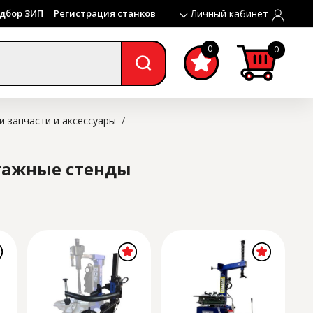
дбор ЗИП
Регистрация станков
Личный кабинет
0
0
запчасти и аксессуары
/
тажные стенды