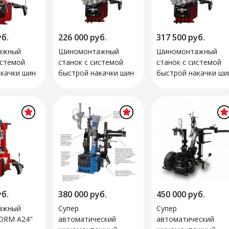
уб.
226 000
руб.
317 500
руб.
ажный
Шиномонтажный
Шиномонтажный
истемой
станок с системой
станок с системой
качки шин
быстрой накачки шин
быстрой накачки ши
4 P"
"STORM A28 P"
"STORM A28 P + RH2
уб.
380 000
руб.
450 000
руб.
ажный
Супер
Супер
TORM A24"
автоматический
автоматический