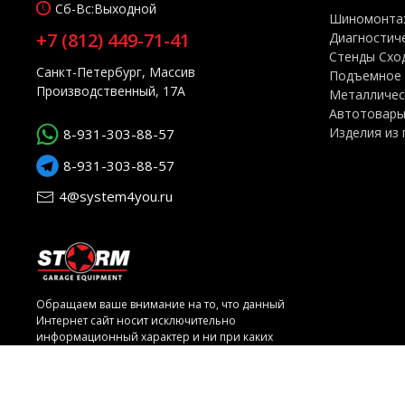
Сб-Вс:
Выходной
Шиномонта
+7 (812) 449-71-41
Диагностич
Стенды Схо
Санкт-Петербург, Массив
Подъемное 
Производственный, 17А
Металличес
Автотовар
Изделия из 
8-931-303-88-57
8-931-303-88-57
4@system4you.ru
Обращаем ваше внимание на то, что данный
Интернет сайт носит исключительно
информационный характер и ни при каких
условиях не является публичной офертой,
определяемой положениями Статьи 437
Гражданского кодекса Российской Федерации.
Для получения подробной информации о